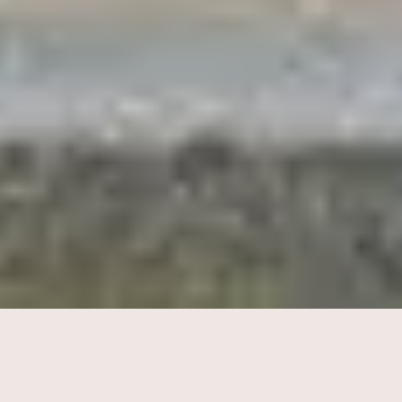
Aan de rand van het Paleispark, in het rustigste stuk
van het Hofkwartier, staat het ARQ Paleis Hotel met