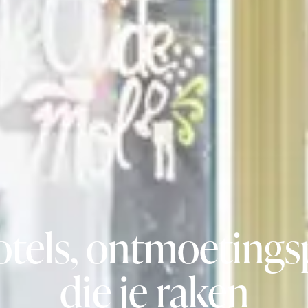
tels, ontmoetings
die je raken