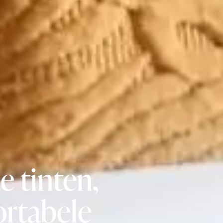
 tinten,
rtabele