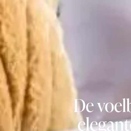
De voel
elegan