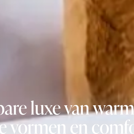
bare luxe van warme
te vormen en comfo