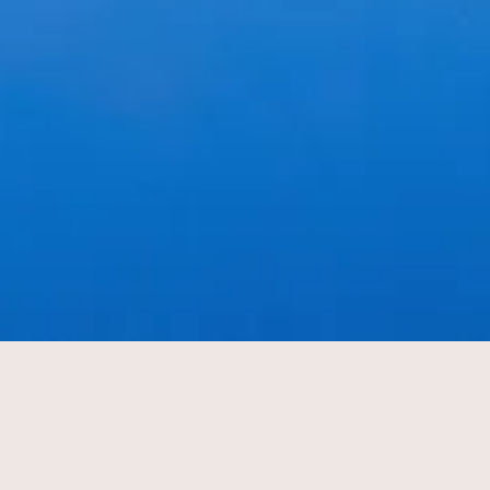
Den Haag mag je Het Binnenhof eigenlijk niet missen. Dit is 